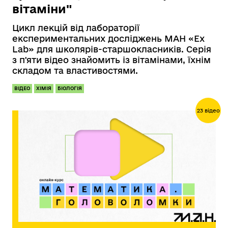
вітаміни"
Цикл лекцій від лабораторії
експериментальних досліджень МАН «Ex
Lab» для школярів-старшокласників. Серія
з п'яти відео знайомить із вітамінами, їхнім
складом та властивостями.
ВІДЕО
ХІМІЯ
БІОЛОГІЯ
23 відео