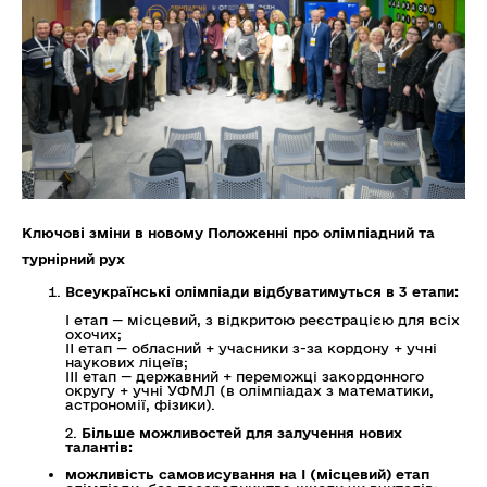
Ключові зміни в новому Положенні про олімпіадний та
турнірний рух
Всеукраїнські олімпіади відбуватимуться в 3 етапи:
І етап — місцевий, з відкритою реєстрацією для всіх
охочих;
II етап — обласний + учасники з-за кордону + учні
наукових ліцеїв;
III етап — державний + переможці закордонного
округу + учні УФМЛ (в олімпіадах з математики,
астрономії, фізики).
2.
Більше можливостей для залучення нових
талантів:
можливість самовисування на I (місцевий) етап