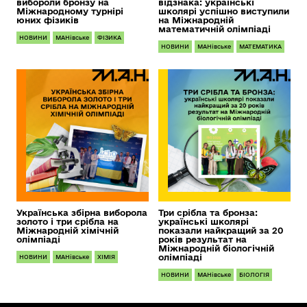
вибороли бронзу на
відзнака: українські
Міжнародному турнірі
школярі успішно виступили
юних фізиків
на Міжнародній
математичній олімпіаді
НОВИНИ
МАНівське
ФІЗИКА
НОВИНИ
МАНівське
МАТЕМАТИКА
Українська збірна виборола
Три срібла та бронза:
золото і три срібла на
українські школярі
Міжнародній хімічній
показали найкращий за 20
олімпіаді
років результат на
Міжнародній біологічній
олімпіаді
НОВИНИ
МАНівське
ХІМІЯ
НОВИНИ
МАНівське
БІОЛОГІЯ