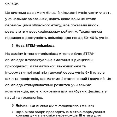
складу.
Ця система дає змогу більшій кількості учнів узяти участь
у фінальних змаганнях, навіть якщо вони не стали
переможцями обласного етапу, але показали високі
результати у всеукраїнському рейтингу. Таким чином
підвищено доступність олімпіад для понад 30–40 % учнів.
Нова STEM-олімпіада
На заміну інтернет-олімпіадам тепер буде STEM-
олімпіада: інтелектуальне змагання з дисциплін
природничої, математичної, технологічної та
інформатичної освітніх галузей серед учнів 9–11 класів
шкіл та профтехів, що матиме 2 етапи: очний і заочний. Ця
олімпіада стимулюватиме розвиток учнівських
компетенцій, що є ключовими для майбутніх фахівців у
науці та технологіях.
Якісна підготовка до міжнародних змагань
Відбіркові збори проводять із метою формування
команд учнів з-поміж переможців III етапу для