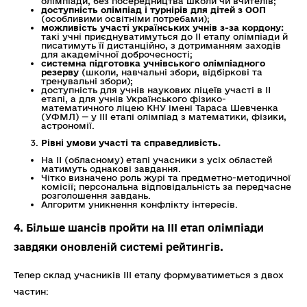
олімпіади, без посередництва школи чи вчителів;
доступність олімпіад і турнірів для дітей з ООП
(особливими освітніми потребами);
можливість участі українських учнів з-за кордону:
такі учні приєднуватимуться до II етапу олімпіади й
писатимуть її дистанційно, з дотриманням заходів
для академічної доброчесності;
системна підготовка учнівського олімпіадного
резерву
(школи, навчальні збори, відбіркові та
тренувальні збори);
доступність для учнів наукових ліцеїв участі в II
етапі, а для учнів
Українського фізико-
математичного ліцею КНУ імені Тараса Шевченка
(УФМЛ) — у III етапі олімпіад з математики, фізики,
астрономії.
Рівні умови участі та справедливість.
На II (обласному) етапі учасники з усіх областей
матимуть однакові завдання.
Чітко визначено роль журі та предметно-методичної
комісії; персональна відповідальність за передчасне
розголошення завдань.
Алгоритм уникнення конфлікту інтересів.
4. Більше шансів пройти на III етап олімпіади
завдяки оновленій системі рейтингів.
Тепер склад учасників III етапу формуватиметься з двох
частин: