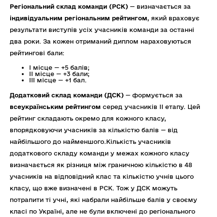
Регіональний склад команди (РСК)
— визначається за
індивідуальним регіональним рейтингом
, який враховує
результати виступів усіх учасників команди за останні
два роки. За кожен отриманий диплом нараховуються
рейтингові бали:
І місце — +5 балів;
II місце — +3 бали;
III місце — +1 бал.
Додатковий склад команди (ДСК)
— формується за
всеукраїнським рейтингом
серед учасників II етапу. Цей
рейтинг складають окремо для кожного класу,
впорядковуючи учасників за кількістю балів — від
найбільшого до найменшого.
Кількість учасників
додаткового складу команди у межах кожного класу
визначається як різниця між граничною кількістю в 48
учасників на відповідний клас та кількістю учнів цього
класу, що вже визначені в РСК. Тож у ДСК можуть
потрапити ті учні, які набрали найбільше балів у своєму
класі по Україні, але не були включені до регіонального