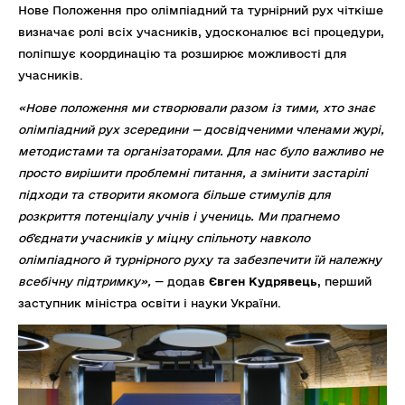
Нове Положення про олімпіадний та турнірний рух чіткіше
визначає ролі всіх учасників, удосконалює всі процедури,
поліпшує координацію та розширює можливості для
учасників.
«Нове положення ми створювали разом із тими, хто знає
олімпіадний рух зсередини — досвідченими членами журі,
методистами та організаторами. Для нас було важливо не
просто вирішити проблемні питання, а змінити застарілі
підходи та створити якомога більше стимулів для
розкриття потенціалу учнів і учениць. Ми прагнемо
обʼєднати учасників у міцну спільноту навколо
олімпіадного й турнірного руху та забезпечити їй належну
всебічну підтримку»,
— додав
Євген Кудрявець
, перший
заступник міністра освіти і науки України.