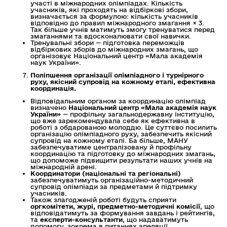
участі в міжнародних олімпіадах. Кількість
учасників, які проходять на відбіркові збори,
визначається за формулою: кількість учасників
відповідно до правил міжнародного змагання
× 3.
Так більше учнів матимуть змогу тренуватися перед
змаганнями та вдосконалювати свої навички.
Тренувальні збори — підготовка переможців
відбіркових зборів до міжнародних змагань, що
організовує Національний центр «Мала академія
наук України».
Поліпшення організації олімпіадного і турнірного
руху, якісний супровід на кожному етапі, ефективна
координація.
Відповідальним органом за координацію олімпіад
визначено
Національний центр «Мала академія наук
України»
— профільну загальнодержавну інституцію,
що вже зарекомендувала себе як ефективна в
роботі з обдарованою молоддю. Це суттєво посилить
організацію олімпіадного руху, забезпечить якісний
супровід на кожному етапі. Ба більше, МАНУ
забезпечуватиме централізовану й профільну
координацію та підготовку до міжнародних змагань,
що допоможе підвищити результати наших учнів на
міжнародній арені.
Координатори (національні та регіональні)
забезпечуватимуть організаційно-методичний
супровід олімпіади за предметами й підтримку
учасників.
Також злагодженій роботі будуть сприяти
оргкомітети, журі, предметно-методичні комісії
, що
відповідатимуть за формування завдань і рейтингів,
та
експерти-консультанти
, що надаватимуть
допомогу, зокрема в питаннях апеляції.